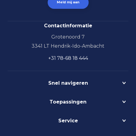
Contactinformatie
Grotenoord 7
3341 LT Hendrik-Ido-Ambacht
+31 78-68 18 444
Snel navigeren
Projecten
Toepassingen
Circulair
Biodynamisch
Bedrijfshalverlichting
Service
Lichtmanagement
Kantoorverlichting
DALI
Loodsverlichting
Contact