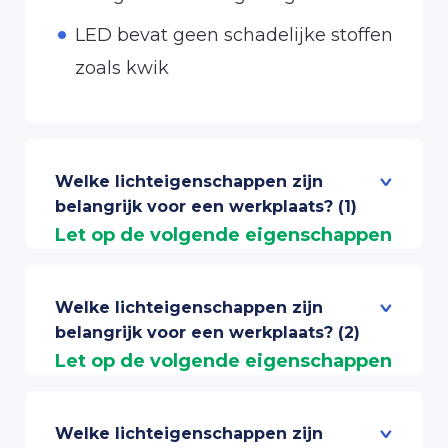
LED bevat geen schadelijke stoffen
zoals kwik
Welke lichteigenschappen zijn
belangrijk voor een werkplaats? (1)
Let op de volgende eigenschappen
LED verlichting werkplaats:
Realiseer een optimale verlichte
Welke lichteigenschappen zijn
werkplaats met de volgende wensen
belangrijk voor een werkplaats? (2)
Let op de volgende eigenschappen
en eisen.
LED verlichting werkplaats:
NEN-normen – Werkplek 500 lux
Lumen / Watt – Minimaal 110
Welke lichteigenschappen zijn
De NEN-normen verwijzen naar de