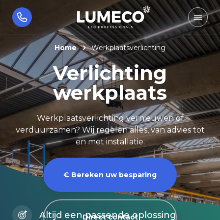
Home
Werkplaatsverlichting
Verlichting
werkplaats
Werkplaatsverlichting vernieuwen of
verduurzamen? Wij regelen alles, van advies tot
en met installatie.
€ Bereken uw besparing
Altijd een passende oplossing
Direct contact