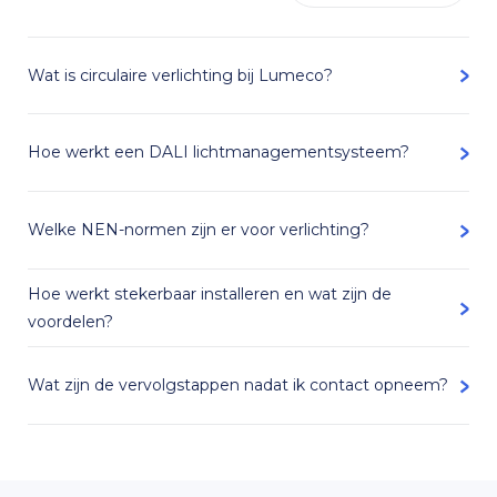
aanpassen
Verlichtingsscenario’s mogelijk
Wat is circulaire verlichting bij Lumeco?
zoals ‘productie’ of ‘schoonmaak’
zodat werkplaats LED verlichting
Hoe werkt een DALI lichtmanagementsysteem?
wordt aangepast aan de gebruiker
Dataverzameling verlichting
Welke NEN-normen zijn er voor verlichting?
werkplaats en 3D Realtime
weergave in
Polaris 3D
(alleen
Hoe werkt stekerbaar installeren en wat zijn de
met
Wattstopper
) zodat u visueel
voordelen?
de werkplaats LED verlichting kunt
Wat zijn de vervolgstappen nadat ik contact opneem?
besturen en uitlezen