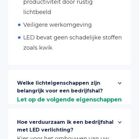
productiviteit door rustig
lichtbeeld
Veiligere werkomgeving
LED bevat geen schadelijke stoffen
zoals kwik
Welke lichteigenschappen zijn
belangrijk voor een bedrijfshal?
Let op de volgende eigenschappen
van LED verlichting voor
bedrijfshallen:
Hoe verduurzaam ik een bedrijfshal
Realiseer een optimale verlichte
met LED verlichting?
Kies voor het ombouwen van uw