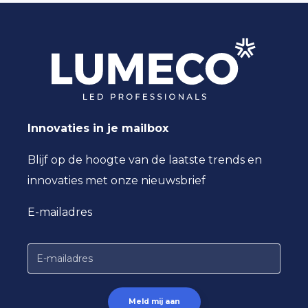
licht. Een lichtkleur van 4000K valt
binnen het neutrale witte spectrum.
Dit wordt vaak gebruikt in
werkplaatsen omdat het zorgt voor
een heldere en goed zichtbare
omgeving.
Meer info.
Innovaties in je mailbox
Blijf op de hoogte van de laatste trends en
innovaties met onze nieuwsbrief
E-mailadres