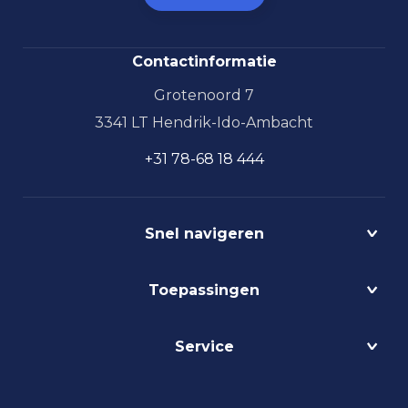
Contactinformatie
Grotenoord 7
3341 LT Hendrik-Ido-Ambacht
+31 78-68 18 444
Snel navigeren
Projecten
Toepassingen
Circulair
Biodynamisch
Bedrijfshalverlichting
Service
Lichtmanagement
Kantoorverlichting
DALI
Loodsverlichting
Contact
Light as a Service
Magazijnverlichting
LED verlichting advies