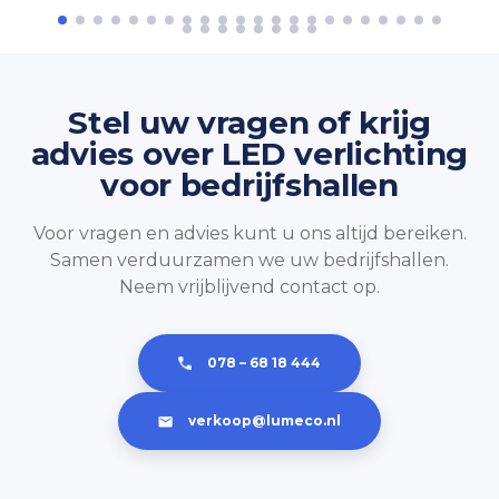
Meer info.
toekomstbestendig.
IP klasse
– Minimaal IP54 voor
stoffige en/of vochtige hallen
Stel uw vragen of krijg
De IP klasse staat voor de mate van
advies over LED verlichting
bescherming die een armatuur biedt
voor bedrijfshallen
tegen stof en vocht. Een minimale IP
Voor vragen en advies kunt u ons altijd bereiken.
klasse van IP54 wordt aanbevolen
Samen verduurzamen we uw bedrijfshallen.
voor werkplaatsen. Simpelweg
Neem vrijblijvend contact op.
omdat hier vaak vocht en stof kan
voorkomen.
Meer info.
078 – 68 18 444
Lichtkleur
– 4000K
verkoop@lumeco.nl
De lichtkleur wordt uitgedrukt in
Kelvin (K) en bepaalt de tint van het