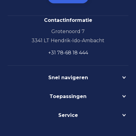
Contactinformatie
Grotenoord 7
3341 LT Hendrik-Ido-Ambacht
+31 78-68 18 444
Snel navigeren
Projecten
Toepassingen
Circulair
Biodynamisch
Bedrijfshalverlichting
Service
Lichtmanagement
Kantoorverlichting
DALI
Loodsverlichting
Contact
Light as a Service
Magazijnverlichting
LED verlichting advies