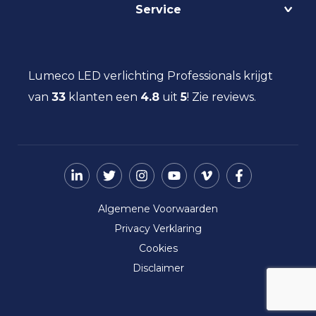
Service
Lichtmanagement
Kantoorverlichting
DALI
Loodsverlichting
Contact
Light as a Service
Magazijnverlichting
LED verlichting advies
Lumeco LED verlichting Professionals krijgt
Maatwerk
Projectverlichting
Aanbestedingen
van
33
klanten een
Social Return
4.8
uit
5
!
Zie reviews.
Scheepsverlichting
Eindgebruiker
Vacatures
Schoolverlichting
Installateur
Sporthalverlichting
Storingsinformatie
Universiteitsverlichting
Nieuws
Utiliteitsverlichting
Over ons
Werkplaatsverlichting
Algemene Voorwaarden
Ziekenhuisverlichting
Privacy Verklaring
Zorgverlichting
Cookies
Disclaimer