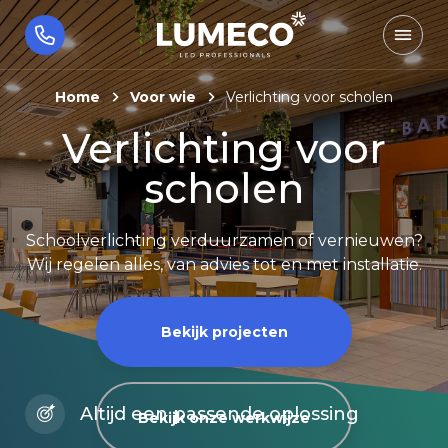
Home
Voor wie
Verlichting voor scholen
Verlichting voor
scholen
Schoolverlichting verduurzamen of vernieuwen?
Wij regelen alles, van advies tot en met installatie.
Bekijk projecten
Altijd een passende oplossing
Bekijk onze werkwijze