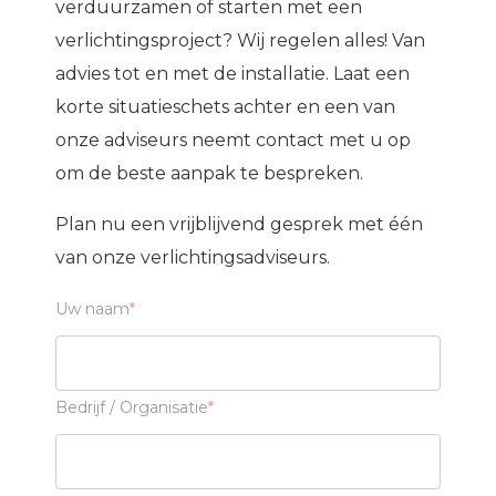
verduurzamen of starten met een
praktisch uitvoerbaar binnen
inregeling, zodat schoolbesturen en
verlichtingsproject? Wij regelen alles! Van
schoolplanning.
facilitair managers volledig worden
advies tot en met de installatie. Laat een
ontzorgd.
korte situatieschets achter en een van
onze adviseurs neemt contact met u op
om de beste aanpak te bespreken.
Plan nu een vrijblijvend gesprek met één
van onze verlichtingsadviseurs.
Uw naam
Bedrijf / Organisatie