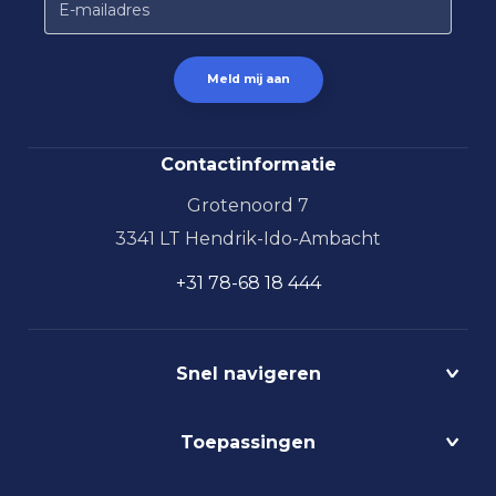
Contactinformatie
Grotenoord 7
3341 LT Hendrik-Ido-Ambacht
+31 78-68 18 444
Snel navigeren
Projecten
Toepassingen
Circulair
Biodynamisch
Bedrijfshalverlichting