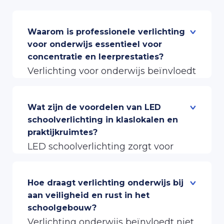
Waarom is professionele verlichting
voor onderwijs essentieel voor
concentratie en leerprestaties?
Verlichting voor onderwijs beïnvloedt
direct hoe leerlingen en studenten
informatie verwerken. Licht stuurt via
Wat zijn de voordelen van LED
het oog signalen naar de hersenen
schoolverlichting in klaslokalen en
praktijkruimtes?
die invloed hebben op alertheid en
LED schoolverlichting zorgt voor
concentratie. Onvoldoende licht of
stabiel en gelijkmatig licht zonder de
flikkering veroorzaakt vermoeidheid,
flikkering die bij oudere TL-systemen
Hoe draagt verlichting onderwijs bij
hoofdpijn en concentratieverlies.
kan optreden. Dat maakt LED
aan veiligheid en rust in het
Professionele verlichting voor
schoolgebouw?
schoolverlichting prettiger voor de
onderwijs houdt rekening met
Verlichting onderwijs beïnvloedt niet