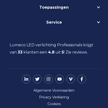
Projecten
Toepassingen
Circulair
Biodynamisch
Bedrijfshalverlichting
Service
Lichtmanagement
Kantoorverlichting
DALI
Loodsverlichting
Contact
Light as a Service
Magazijnverlichting
LED verlichting advies
Lumeco LED verlichting Professionals krijgt
Maatwerk
Projectverlichting
Aanbestedingen
van
33
klanten een
Social Return
4.8
uit
5
!
Zie reviews.
Scheepsverlichting
Eindgebruiker
Vacatures
Schoolverlichting
Installateur
Sporthalverlichting
Storingsinformatie
Universiteitsverlichting
Nieuws
Utiliteitsverlichting
Over ons
Werkplaatsverlichting
Algemene Voorwaarden
Ziekenhuisverlichting
Privacy Verklaring
Zorgverlichting
Cookies