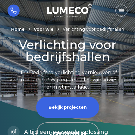
Home
Voor wie
Verlichting voor bedrijfshallen
Verlichting voor
bedrijfshallen
LED Bedrijfshalverlichting vernieuwen of
verduurzamen? Wij regelen alles, van advies tot
en met installatie.
Bekijk projecten
Altijd een passende oplossing
Onze werkwijze