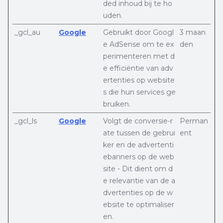
ded inhoud bij te ho
uden.
_gcl_au
Google
Gebruikt door Googl
3 maan
e AdSense om te ex
den
perimenteren met d
e efficiëntie van adv
ertenties op website
s die hun services ge
bruiken.
_gcl_ls
Google
Volgt de conversie-r
Perman
ate tussen de gebrui
ent
ker en de advertenti
ebanners op de web
site - Dit dient om d
e relevantie van de a
dvertenties op de w
ebsite te optimaliser
en.