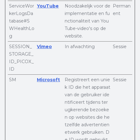
ServiceWor
YouTube
Noodzakelijk voor de
Perman
kerLogsDa
implementatie en fu
ent
tabase#S
nctionaliteit van You
WHealthLo
Tube-video's op de
g
website.
SESSION_
Vimeo
In afwachting
Sessie
STORAGE_
ID_PICOX_
ID
SM
Microsoft
Registreert een unie
Sessie
k ID die het apparaat
van de gebruiker ide
ntificeert tijdens ter
ugkerende bezoeke
n op websites die he
tzelfde advertentien
etwerk gebruiken. D
e ID wordt gebruikt