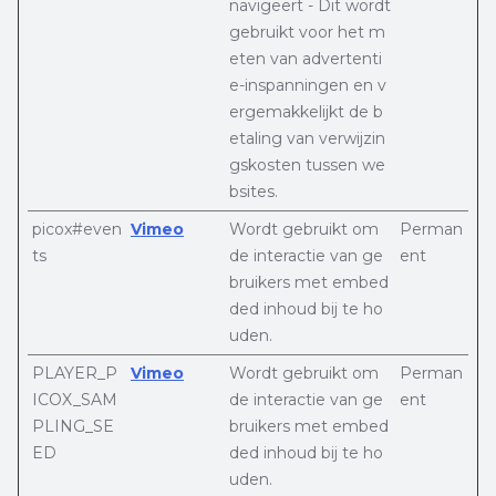
navigeert - Dit wordt
gebruikt voor het m
eten van advertenti
e-inspanningen en v
ergemakkelijkt de b
etaling van verwijzin
gskosten tussen we
bsites.
picox#even
Vimeo
Wordt gebruikt om
Perman
ts
de interactie van ge
ent
bruikers met embed
ded inhoud bij te ho
uden.
PLAYER_P
Vimeo
Wordt gebruikt om
Perman
ICOX_SAM
de interactie van ge
ent
PLING_SE
bruikers met embed
ED
ded inhoud bij te ho
uden.