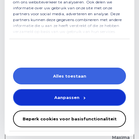
ytidb::LAST
YouTube
Wordt gebruikt om
Perman
om ons websiteverkeer te analyseren. Ook delen we
_RESULT_E
informatie over uw gebruik van onze site met onze
de interactie van ge
ent
partners voor social media, adverteren en analyse. Deze
NTRY_KEY
bruikers met embed
partners kunnen deze gegevens combineren met andere
ded inhoud bij te ho
informatie die u aan ze heeft verstrekt of die ze hebben
uden.
verzameld op basis van uw gebruik van hun services.
YtIdbMeta
YouTube
Wordt gebruikt om
Perman
#databases
de interactie van ge
ent
bruikers met embed
ded inhoud bij te ho
Details tonen
uden.
Alles toestaan
Niet geclassificeerd (1)
Aanpassen
Niet-geclassificeerde cookies zijn cookies die we n
og aan het classificeren zijn, samen met de aanbie
Beperk cookies voor basisfunctionaliteit
ders van afzonderlijke cookies.
Maxima