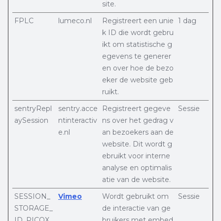
site.
FPLC
lumeco.nl
Registreert een unie
1 dag
k ID die wordt gebru
ikt om statistische g
egevens te generer
en over hoe de bezo
eker de website geb
ruikt.
sentryRepl
sentry.acce
Registreert gegeve
Sessie
aySession
ntinteractiv
ns over het gedrag v
e.nl
an bezoekers aan de
website. Dit wordt g
ebruikt voor interne
analyse en optimalis
atie van de website.
SESSION_
Vimeo
Wordt gebruikt om
Sessie
STORAGE_
de interactie van ge
ID_PICOX_
bruikers met embed