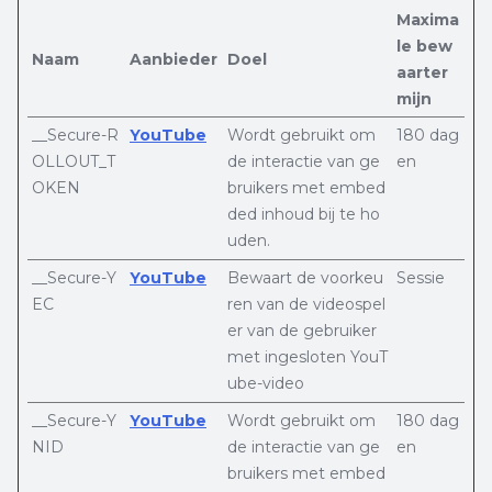
Maxima
le bew
Naam
Aanbieder
Doel
aarter
mijn
__Secure-R
YouTube
Wordt gebruikt om
180 dag
OLLOUT_T
de interactie van ge
en
OKEN
bruikers met embed
ded inhoud bij te ho
uden.
__Secure-Y
YouTube
Bewaart de voorkeu
Sessie
EC
ren van de videospel
er van de gebruiker
met ingesloten YouT
ube-video
__Secure-Y
YouTube
Wordt gebruikt om
180 dag
NID
de interactie van ge
en
bruikers met embed