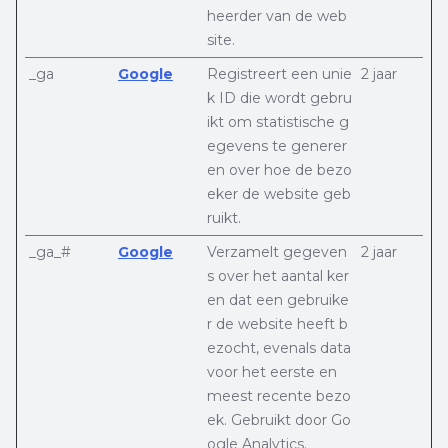
heerder van de web
site.
_ga
Google
Registreert een unie
2 jaar
k ID die wordt gebru
ikt om statistische g
egevens te generer
en over hoe de bezo
eker de website geb
ruikt.
_ga_#
Google
Verzamelt gegeven
2 jaar
s over het aantal ker
en dat een gebruike
r de website heeft b
ezocht, evenals data
voor het eerste en
meest recente bezo
ek. Gebruikt door Go
ogle Analytics.