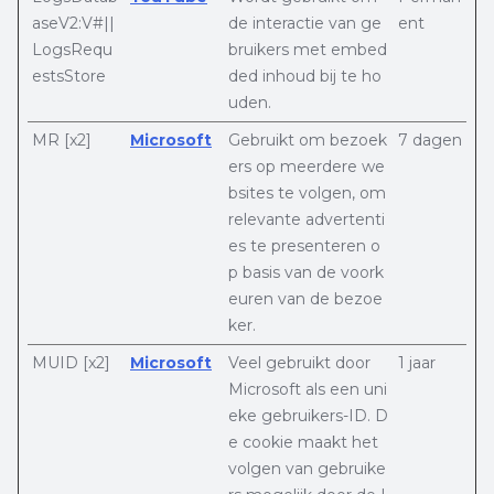
aseV2:V#||
de interactie van ge
ent
LogsRequ
bruikers met embed
estsStore
ded inhoud bij te ho
uden.
MR [x2]
Microsoft
Gebruikt om bezoek
7 dagen
ers op meerdere we
bsites te volgen, om
relevante advertenti
es te presenteren o
p basis van de voork
euren van de bezoe
ker.
MUID [x2]
Microsoft
Veel gebruikt door
1 jaar
Microsoft als een uni
eke gebruikers-ID. D
e cookie maakt het
volgen van gebruike