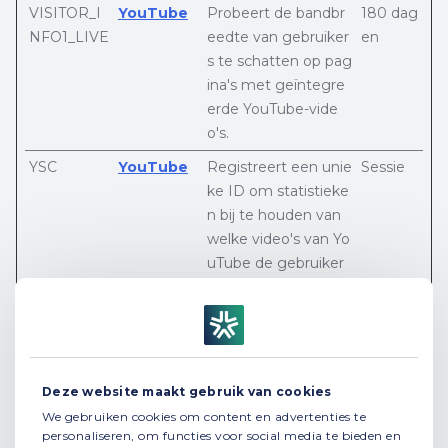
VISITOR_I
YouTube
Probeert de bandbr
180 dag
NFO1_LIVE
eedte van gebruiker
en
s te schatten op pag
ina's met geïntegre
erde YouTube-vide
o's.
YSC
YouTube
Registreert een unie
Sessie
ke ID om statistieke
n bij te houden van
welke video's van Yo
uTube de gebruiker
heeft gezien.
yt-icons-las
YouTube
Noodzakelijk voor de
Perman
t-purged
implementatie en fu
ent
nctionaliteit van You
Deze website maakt gebruik van cookies
Tube-video's op de
website.
We gebruiken cookies om content en advertenties te
personaliseren, om functies voor social media te bieden en