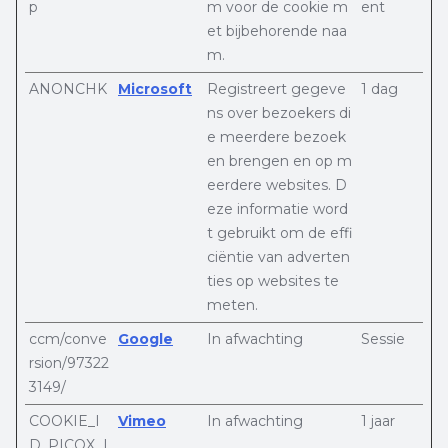
p
m voor de cookie m
ent
et bijbehorende naa
m.
ANONCHK
Microsoft
Registreert gegeve
1 dag
ns over bezoekers di
e meerdere bezoek
en brengen en op m
eerdere websites. D
eze informatie word
t gebruikt om de effi
ciëntie van adverten
ties op websites te
meten.
ccm/conve
Google
In afwachting
Sessie
rsion/97322
3149/
COOKIE_I
Vimeo
In afwachting
1 jaar
D_PICOX_I