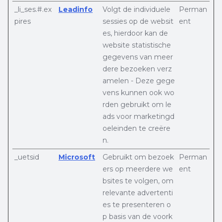
_li_ses.#.ex
Leadinfo
Volgt de individuele
Perman
pires
sessies op de websit
ent
es, hierdoor kan de
website statistische
gegevens van meer
dere bezoeken verz
amelen - Deze gege
vens kunnen ook wo
rden gebruikt om le
ads voor marketingd
oeleinden te creëre
n.
_uetsid
Microsoft
Gebruikt om bezoek
Perman
ers op meerdere we
ent
bsites te volgen, om
relevante advertenti
es te presenteren o
p basis van de voork