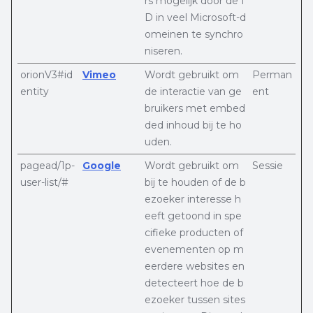
rs mogelijk door de I
D in veel Microsoft-d
omeinen te synchro
niseren.
orionV3#id
Vimeo
Wordt gebruikt om
Perman
entity
de interactie van ge
ent
bruikers met embed
ded inhoud bij te ho
uden.
pagead/1p-
Google
Wordt gebruikt om
Sessie
user-list/#
bij te houden of de b
ezoeker interesse h
eeft getoond in spe
cifieke producten of
evenementen op m
eerdere websites en
detecteert hoe de b
ezoeker tussen sites