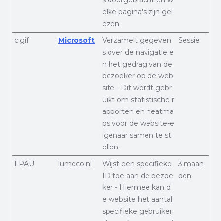
s doorgebracht en w
elke pagina's zijn gel
ezen.
c.gif
Microsoft
Verzamelt gegeven
Sessie
s over de navigatie e
n het gedrag van de
bezoeker op de web
site - Dit wordt gebr
uikt om statistische r
apporten en heatma
ps voor de website-e
igenaar samen te st
ellen.
FPAU
lumeco.nl
Wijst een specifieke
3 maan
ID toe aan de bezoe
den
ker - Hiermee kan d
e website het aantal
specifieke gebruiker