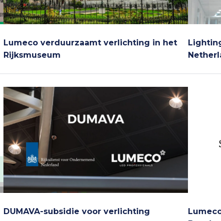
Lumeco verduurzaamt verlichting in het
Lightin
Rijksmuseum
Nether
DUMAVA-subsidie voor verlichting
Lumeco