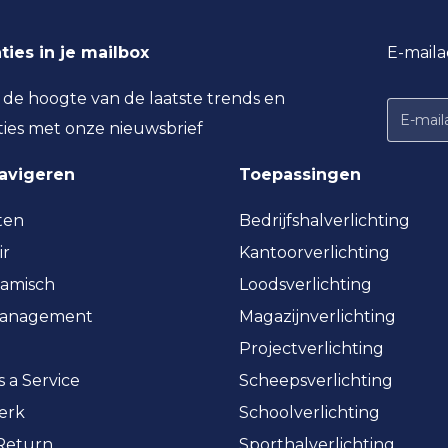
ties in je mailbox
E-maila
p de hoogte van de laatste trends en
ties met onze nieuwsbrief
navigeren
Toepassingen
ten
Bedrijfshalverlichting
ir
Kantoorverlichting
amisch
Loodsverlichting
management
Magazijnverlichting
Projectverlichting
s a Service
Scheepsverlichting
erk
Schoolverlichting
 Return
Sporthalverlichting