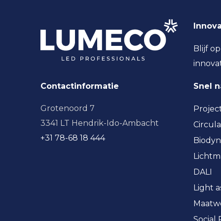
Innova
Blijf o
innova
Contactinformatie
Snel 
Grotenoord 7
Projec
3341 LT Hendrik-Ido-Ambacht
Circula
+31 78-68 18 444
Biodyn
Licht
DALI
Light a
Maatw
Social