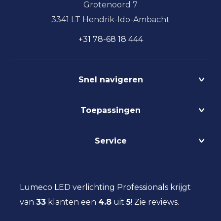
Grotenoord 7
3341 LT Hendrik-Ido-Ambacht
+31 78-68 18 444
Snel navigeren
Projecten
Toepassingen
Circulair
Biodynamisch
Bedrijfshalverlichting
Service
Lichtmanagement
Kantoorverlichting
DALI
Loodsverlichting
Contact
Light as a Service
Magazijnverlichting
LED verlichting advies
Lumeco LED verlichting Professionals krijgt
Maatwerk
Projectverlichting
Aanbestedingen
van
33
klanten een
Social Return
4.8
uit
5
!
Zie reviews.
Scheepsverlichting
Eindgebruiker
Vacatures
Schoolverlichting
Installateur