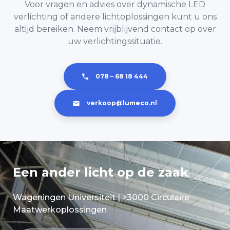
Voor vragen en advies over dynamische LED
verlichting zorg altijd af op
aansluit op de praktijk.
biodynamische verlichting kantoor
verlichting of andere lichtoplossingen kunt u ons
doelgroep, zorgproces en
altijd bereiken. Neem vrijblijvend contact op over
altijd op maat, afgestemd op
gebouwindeling.
uw verlichtingssituatie.
gebruikers en ruimtefunctie.
078 – 68 18 444
verkoop@lumeco.nl
Een ander licht op de zaak
Wageningen Universiteit | >3000 Circulaire
Maatwerkoplossingen