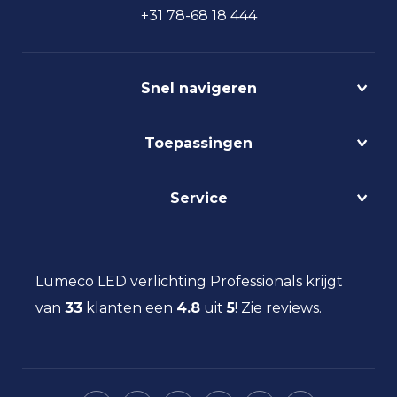
+31 78-68 18 444
Snel navigeren
Projecten
Toepassingen
Circulair
Biodynamisch
Bedrijfshalverlichting
Service
Lichtmanagement
Kantoorverlichting
DALI
Loodsverlichting
Contact
Light as a Service
Magazijnverlichting
LED verlichting advies
Lumeco LED verlichting Professionals krijgt
Maatwerk
Projectverlichting
Aanbestedingen
van
33
klanten een
Social Return
4.8
uit
5
!
Zie reviews.
Scheepsverlichting
Eindgebruiker
Vacatures
Schoolverlichting
Installateur
Sporthalverlichting
Storingsinformatie
Universiteitsverlichting
Nieuws