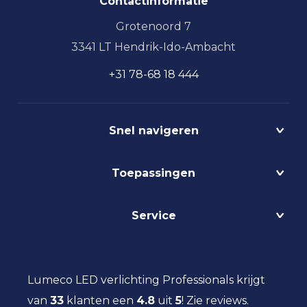
Contactinformatie
Grotenoord 7
3341 LT Hendrik-Ido-Ambacht
+31 78-68 18 444
Snel navigeren
Projecten
Toepassingen
Circulair
Biodynamisch
Bedrijfshalverlichting
Service
Lichtmanagement
Kantoorverlichting
DALI
Loodsverlichting
Contact
Light as a Service
Magazijnverlichting
LED verlichting advies
Lumeco LED verlichting Professionals krijgt
Maatwerk
Projectverlichting
Aanbestedingen
van
33
klanten een
Social Return
4.8
uit
5
!
Zie reviews.
Scheepsverlichting
Eindgebruiker