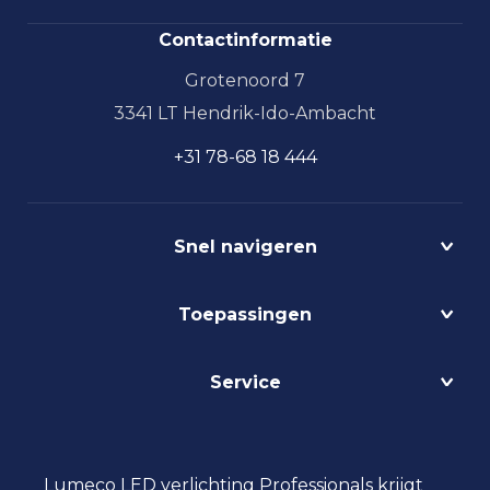
Contactinformatie
Grotenoord 7
3341 LT Hendrik-Ido-Ambacht
+31 78-68 18 444
Snel navigeren
Projecten
Toepassingen
Circulair
Biodynamisch
Bedrijfshalverlichting
Service
Lichtmanagement
Kantoorverlichting
DALI
Loodsverlichting
Contact
Light as a Service
Magazijnverlichting
LED verlichting advies
Lumeco LED verlichting Professionals krijgt
Maatwerk
Projectverlichting
Aanbestedingen