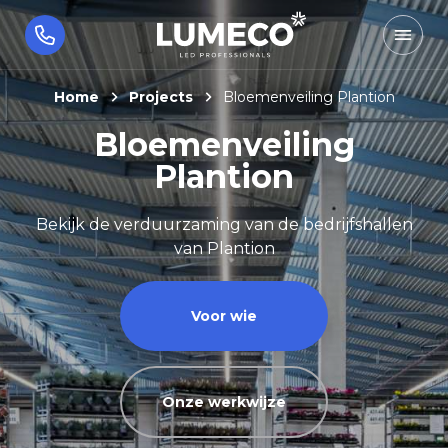
Home
Projects
Bloemenveiling Plantion
Bloemenveiling
Plantion
Bekijk de verduurzaming van de bedrijfshallen
van Plantion
Voor wie
Onze werkwijze