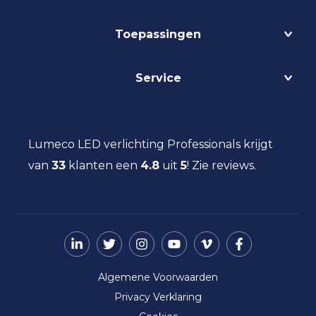
Projecten
Toepassingen
Circulair
Biodynamisch
Bedrijfshalverlichting
Service
Lichtmanagement
Kantoorverlichting
DALI
Loodsverlichting
Contact
Light as a Service
Magazijnverlichting
LED verlichting advies
Lumeco LED verlichting Professionals krijgt
Maatwerk
Projectverlichting
Aanbestedingen
van
33
klanten een
Social Return
4.8
uit
5
!
Zie reviews.
Scheepsverlichting
Eindgebruiker
Vacatures
Schoolverlichting
Installateur
Sporthalverlichting
Storingsinformatie
Universiteitsverlichting
Nieuws
Utiliteitsverlichting
Over ons
Werkplaatsverlichting
Algemene Voorwaarden
Ziekenhuisverlichting
Privacy Verklaring
Zorgverlichting