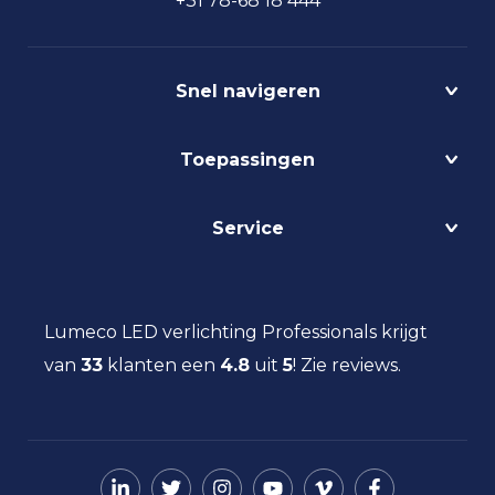
+31 78-68 18 444
Snel navigeren
Projecten
Toepassingen
Circulair
Biodynamisch
Bedrijfshalverlichting
Service
Lichtmanagement
Kantoorverlichting
DALI
Loodsverlichting
Contact
Light as a Service
Magazijnverlichting
LED verlichting advies
Lumeco LED verlichting Professionals krijgt
Maatwerk
Projectverlichting
Aanbestedingen
van
33
klanten een
Social Return
4.8
uit
5
!
Zie reviews.
Scheepsverlichting
Eindgebruiker
Vacatures
Schoolverlichting
Installateur
Sporthalverlichting
Storingsinformatie
Universiteitsverlichting
Nieuws