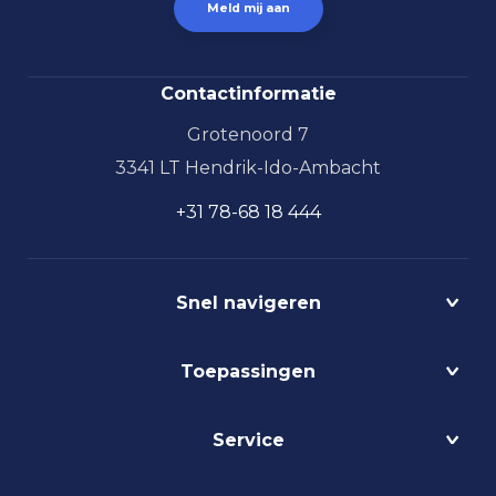
Contactinformatie
Grotenoord 7
3341 LT Hendrik-Ido-Ambacht
+31 78-68 18 444
Snel navigeren
Projecten
Toepassingen
Circulair
Biodynamisch
Bedrijfshalverlichting
Service
Lichtmanagement
Kantoorverlichting
DALI
Loodsverlichting
Contact