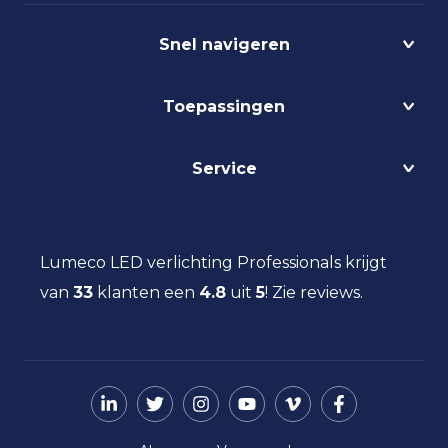
Snel navigeren
Projecten
Toepassingen
Circulair
Biodynamisch
Bedrijfshalverlichting
Service
Lichtmanagement
Kantoorverlichting
DALI
Loodsverlichting
Contact
Light as a Service
Magazijnverlichting
LED verlichting advies
Lumeco LED verlichting Professionals krijgt
Maatwerk
Projectverlichting
Aanbestedingen
van
33
klanten een
Social Return
4.8
uit
5
!
Zie reviews.
Scheepsverlichting
Eindgebruiker
Vacatures
Schoolverlichting
Installateur
Sporthalverlichting
Storingsinformatie
Universiteitsverlichting
Nieuws
Utiliteitsverlichting
Over ons
Werkplaatsverlichting