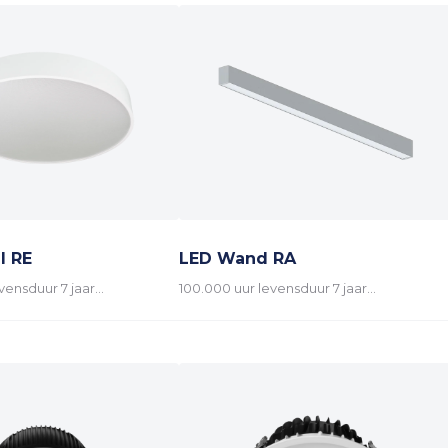
l RE
LED Wand RA
vensduur 7 jaar…
100.000 uur levensduur 7 jaar…