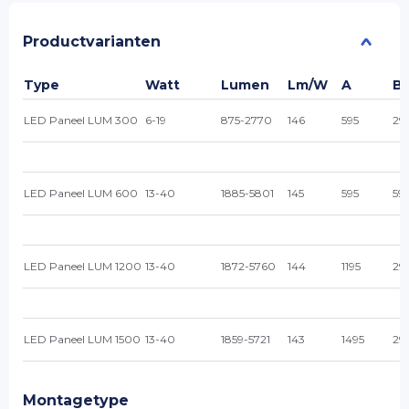
Productvarianten
Type
Watt
Lumen
Lm/W
A
B
LED Paneel LUM 300
6-19
875-2770
146
595
29
LED Paneel LUM 600
13-40
1885-5801
145
595
59
LED Paneel LUM 1200
13-40
1872-5760
144
1195
29
LED Paneel LUM 1500
13-40
1859-5721
143
1495
29
Montagetype