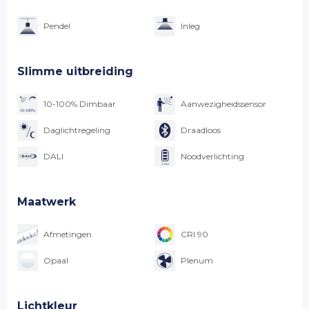
Pendel
Inleg
Slimme uitbreiding
10-100% Dimbaar
Aanwezigheidssensor
Daglichtregeling
Draadloos
DALI
Noodverlichting
Maatwerk
Afmetingen
CRI 90
Opaal
Plenum
Lichtkleur