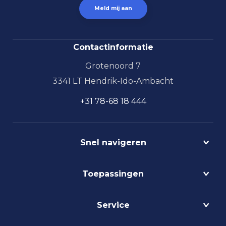
Contactinformatie
Grotenoord 7
3341 LT Hendrik-Ido-Ambacht
+31 78-68 18 444
Snel navigeren
Projecten
Toepassingen
Circulair
Biodynamisch
Bedrijfshalverlichting
Service
Lichtmanagement
Kantoorverlichting
DALI
Loodsverlichting
Contact