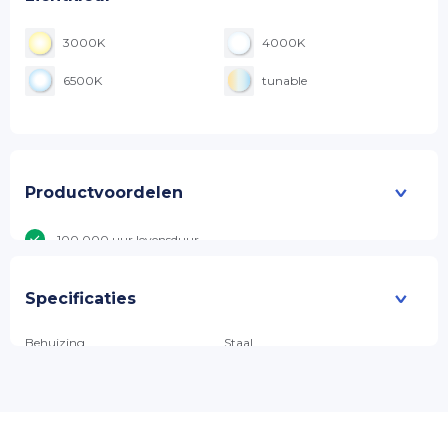
3000K
4000K
6500K
tunable
Productvoordelen
100.000 uur levensduur
7 jaar productgarantie
Specificaties
OSRAM Driver
Behuizing
Staal
EPISTAR LED
RAL kleur
9003
Maatwerk mogelijk vanaf 50 armaturen
Beschermingsklasse
IP40