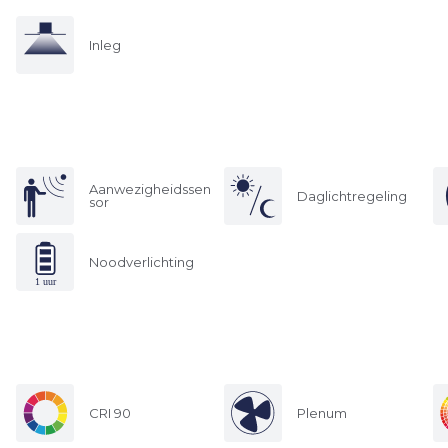
Inleg
Aanwezigheidssen
Daglichtregeling
sor
Noodverlichting
CRI 90
Plenum