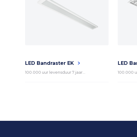
LED
Driver
Aansluiting
LED Bandraster EK
LED Ba
100.000 uur levensduur 7 jaar…
100.000 u