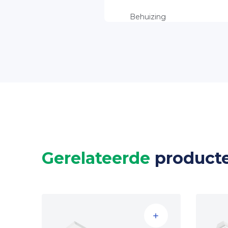
Maatwerk mogelijk 
Behuizing
Beschermingsklasse
Productgarantie
Levensduur
Lichtkleur
Kleurweergave
Kleurafwijking
Verblindingsfactor
Afscherming
Gerelateerde
product
Stralingshoek
Flicker
Spanning
Powerfactor
Omgevingstemperatuur