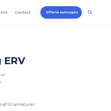
 ons
Contact
Offerte aanvragen
g ERV
uur
e
anaf 50 armaturen