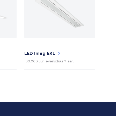
itvoer)
LED Inleg EKL
LED I
100.000 uur levensduur 7 jaar…
100.000