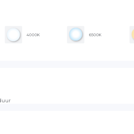
4000K
6500K
sduur
tie