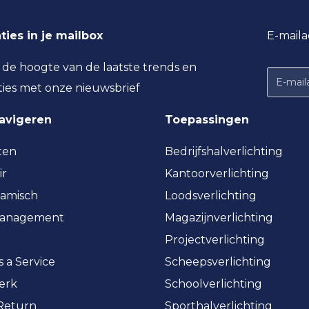
ties in je mailbox
E-maila
p de hoogte van de laatste trends en
ties met onze nieuwsbrief
navigeren
Toepassingen
ten
Bedrijfshalverlichting
ir
Kantoorverlichting
amisch
Loodsverlichting
management
Magazijnverlichting
Projectverlichting
s a Service
Scheepsverlichting
erk
Schoolverlichting
 Return
Sporthalverlichting