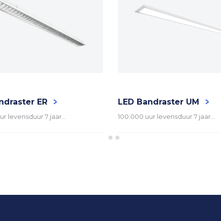
SAMSUNG
HELVAR of vergelijkbaar
GST18 Male (invoer) & Female (u
ndraster ER
LED Bandraster UM
ur levensduur 7 jaar…
100.000 uur levensduur 7 jaar…