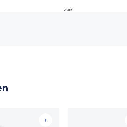
vanaf 50 armaturen
Staal
IP40
7 jaar productgarantie
100.000 uur (L80B50) / 50.000
4000K
CRI >80
Mac Adam <3 SDCM
15-19 UGR
Raster
en
90°
<5%
220-240V
>0.95Pf
-20 tot +35 °C