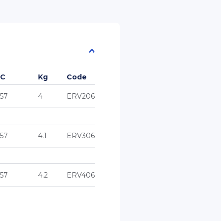
C
Kg
Code
57
4
ERV206
57
4.1
ERV306
57
4.2
ERV406