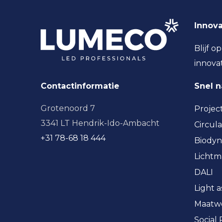
Innova
Blijf o
innova
Contactinformatie
Snel 
Grotenoord 7
Projec
3341 LT Hendrik-Ido-Ambacht
Circula
+31 78-68 18 444
Biodyn
Licht
DALI
Light a
Maatw
Social