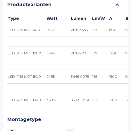
Productvarianten
Type
Watt
Lumen
Lm/W
A
B
LED IP65 MCT 600
13-22
2176-3683
167
600
95
LED IP65 MCT 1200
13-42
2176-7031
167
1200
95
LED IP65 MCT 1500
21-55
3465-9075
165
1500
95
LED IP65 MCT 1500
36-65
5832-10530
162
1500
125
Montagetype