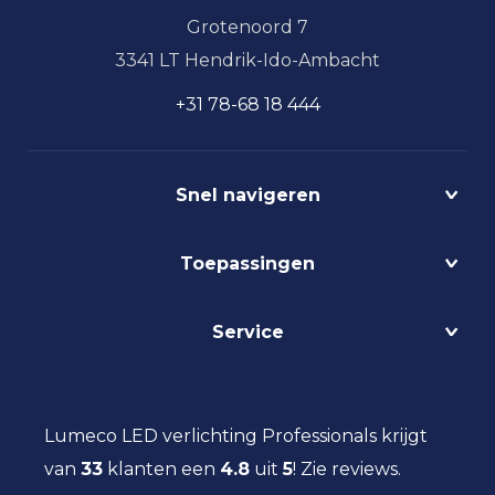
Grotenoord 7
3341 LT Hendrik-Ido-Ambacht
+31 78-68 18 444
Snel navigeren
Projecten
Toepassingen
Circulair
Biodynamisch
Bedrijfshalverlichting
Service
Lichtmanagement
Kantoorverlichting
DALI
Loodsverlichting
Contact
Light as a Service
Magazijnverlichting
LED verlichting advies
Lumeco LED verlichting Professionals krijgt
Maatwerk
Projectverlichting
Aanbestedingen
van
33
klanten een
Social Return
4.8
uit
5
!
Zie reviews.
Scheepsverlichting
Eindgebruiker