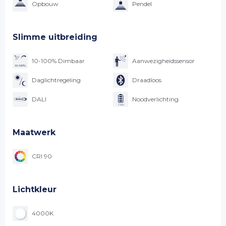
Opbouw
Pendel
Slimme uitbreiding
10-100% Dimbaar
Aanwezigheidssensor
Daglichtregeling
Draadloos
DALI
Noodverlichting
Maatwerk
CRI 90
Lichtkleur
4000K