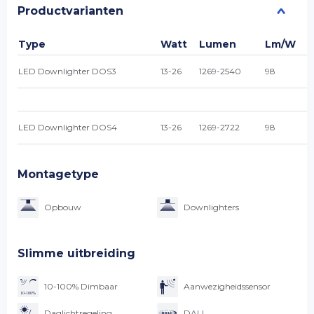
Productvarianten
Type
Watt
Lumen
Lm/W
LED Downlighter DOS3
13-26
1269-2540
98
LED Downlighter DOS4
13-26
1269-2722
98
Montagetype
Opbouw
Downlighters
Slimme uitbreiding
10-100% Dimbaar
Aanwezigheidssensor
Daglichtregeling
DALI