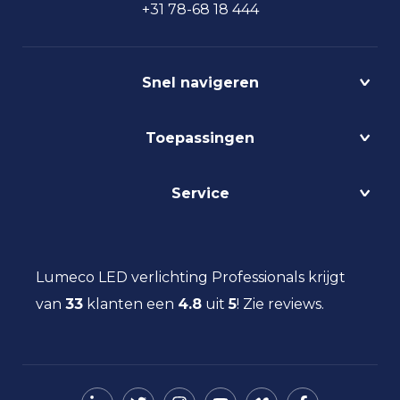
+31 78-68 18 444
Snel navigeren
Projecten
Toepassingen
Circulair
Biodynamisch
Bedrijfshalverlichting
Service
Lichtmanagement
Kantoorverlichting
DALI
Loodsverlichting
Contact
Light as a Service
Magazijnverlichting
LED verlichting advies
Lumeco LED verlichting Professionals krijgt
Maatwerk
Projectverlichting
Aanbestedingen
van
33
klanten een
Social Return
4.8
uit
5
!
Zie reviews.
Scheepsverlichting
Eindgebruiker
Vacatures
Schoolverlichting
Installateur
Sporthalverlichting
Storingsinformatie
Universiteitsverlichting
Nieuws