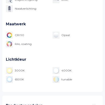
Noodverlichting
Maatwerk
CRI 90
Opaal
RAL coating
Lichtkleur
3000K
4000K
6500K
tunable