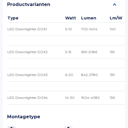
Productvarianten
Type
Watt
Lumen
Lm/W
LED Downlighter DOX1
5-10
702-1404
140
LED Downlighter DOX2
5-15
695-2086
139
LED Downlighter DOX3
6-20
842-2780
139
LED Downlighter DOX4
14-30
1904-4082
136
Montagetype