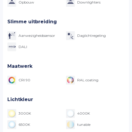
Opbouw
Downlighters
Slimme uitbreiding
Aanwezigheidssensor
Daglichtregeling
DALI
Maatwerk
CRI 90
RAL coating
Lichtkleur
3000K
4000K
6500K
tunable