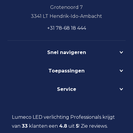
Grotenoord 7
3341 LT Hendrik-Ido-Ambacht
+31 78-68 18 444
Snel navigeren
Projecten
Toepassingen
Circulair
Biodynamisch
Bedrijfshalverlichting
Service
Lichtmanagement
Kantoorverlichting
DALI
Loodsverlichting
Contact
Light as a Service
Magazijnverlichting
LED verlichting advies
Lumeco LED verlichting Professionals krijgt
Maatwerk
Projectverlichting
Aanbestedingen
van
33
klanten een
Social Return
4.8
uit
5
!
Zie reviews.
Scheepsverlichting
Eindgebruiker