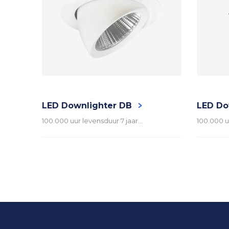
Omgevingstemperatuur
LED
Driver
LED Downlighter DB
LED Do
100.000 uur levensduur 7 jaar…
100.000 u