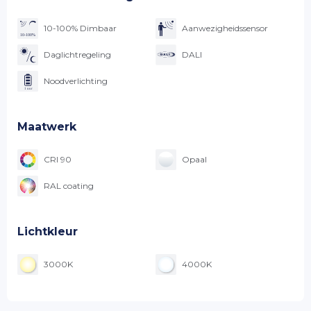
10-100% Dimbaar
Aanwezigheidssensor
Daglichtregeling
DALI
Noodverlichting
Maatwerk
CRI 90
Opaal
RAL coating
Lichtkleur
3000K
4000K