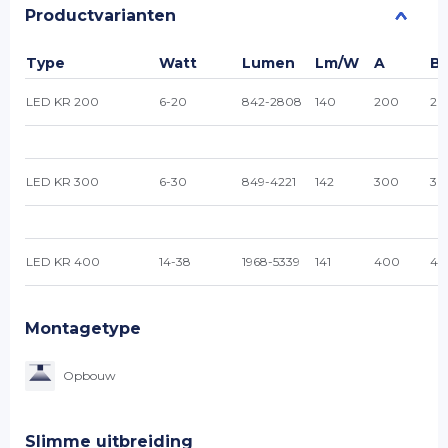
Productvarianten
Type
Watt
Lumen
Lm/W
A
B
LED KR 200
6-20
842-2808
140
200
20
LED KR 300
6-30
849-4221
142
300
30
LED KR 400
14-38
1968-5339
141
400
40
Montagetype
Opbouw
Slimme uitbreiding