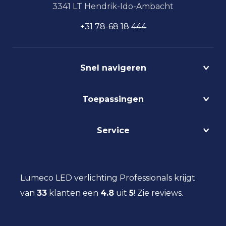
3341 LT Hendrik-Ido-Ambacht
+31 78-68 18 444
Snel navigeren
Projecten
Toepassingen
Circulair
Biodynamisch
Bedrijfshalverlichting
Service
Lichtmanagement
Kantoorverlichting
DALI
Loodsverlichting
Contact
Light as a Service
Magazijnverlichting
LED verlichting advies
Lumeco LED verlichting Professionals krijgt
Maatwerk
Projectverlichting
Aanbestedingen
van
33
klanten een
Social Return
4.8
uit
5
!
Zie reviews.
Scheepsverlichting
Eindgebruiker
Vacatures
Schoolverlichting
Installateur
Sporthalverlichting
Storingsinformatie