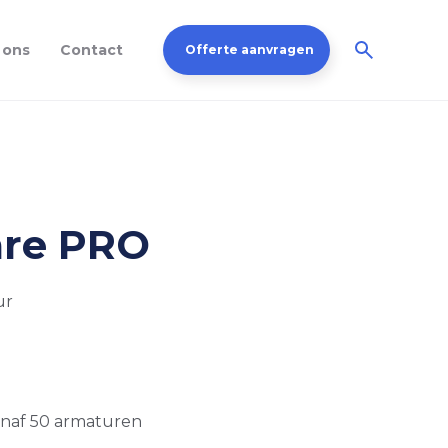
 ons
Contact
Offerte aanvragen
are PRO
ur
anaf 50 armaturen