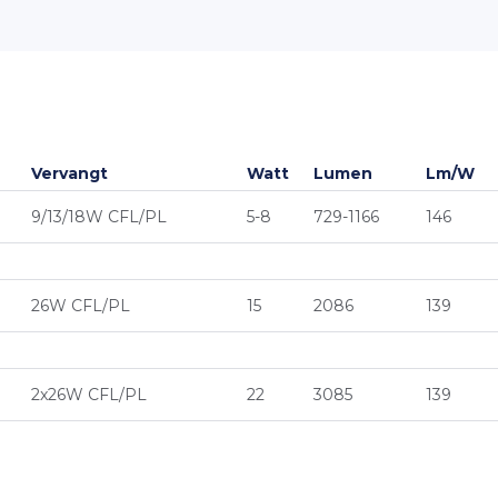
Vervangt
Watt
Lumen
Lm/W
9/13/18W CFL/PL
5-8
729-1166
146
26W CFL/PL
15
2086
139
2x26W CFL/PL
22
3085
139