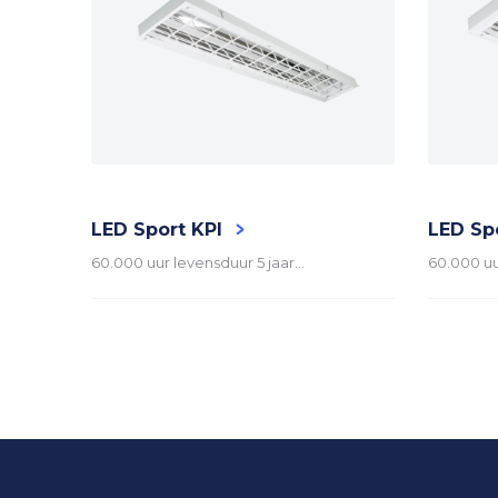
LED Sport KPI
LED Sp
60.000 uur levensduur 5 jaar…
60.000 uu