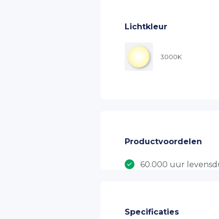
Lichtkleur
3000K
Productvoordelen
60.000 uur levens
5 jaar productgaran
OSRAM Driver
EPISTAR LED
Specificaties