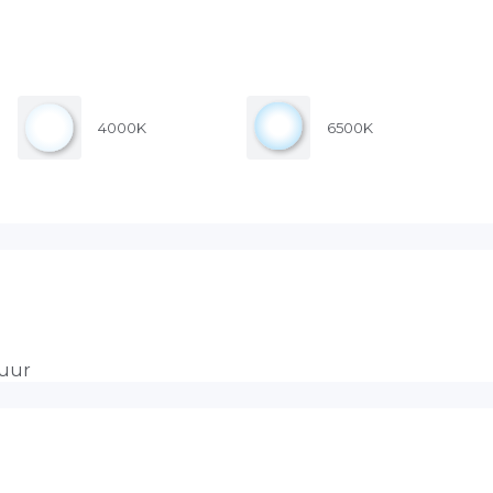
4000K
6500K
duur
tie