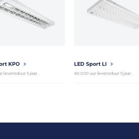
ort KPO
LED Sport LI
r levensduur 5 jaar…
60.000 uur levensduur 5 jaar…