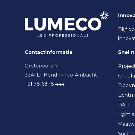
Innova
Blijf o
innova
Contactinformatie
Snel 
Grotenoord 7
Projec
3341 LT Hendrik-Ido-Ambacht
Circula
+31 78-68 18 444
Biodyn
Licht
DALI
Light a
Maatw
Social