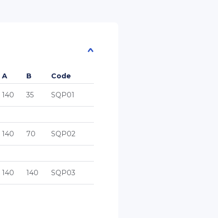
A
B
Code
140
35
SQP01
140
70
SQP02
140
140
SQP03