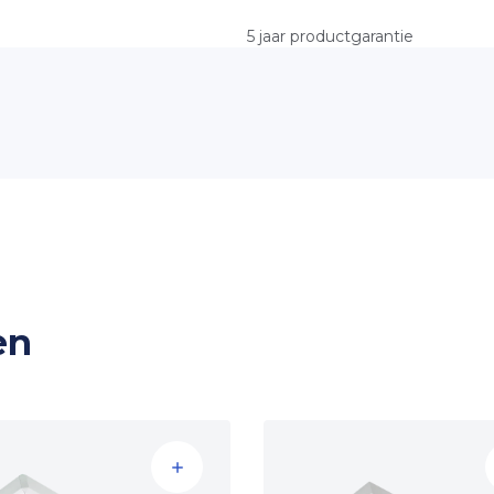
vanaf 50 armaturen
5 jaar productgarantie
60.000 uur (L70B50)
4000K
CRI >80
Mac Adam <3 SDCM
<2%
220-240V
30-40V
>0.95Pf
en
-20 tot +35 °C
EPISTAR of vergelijkbaar
OSRAM of vergelijkbaar