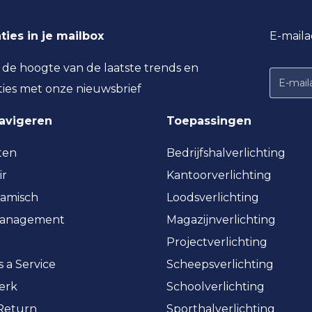
ties in je mailbox
E-maila
p de hoogte van de laatste trends en
ties met onze nieuwsbrief
navigeren
Toepassingen
ten
Bedrijfshalverlichting
ir
Kantoorverlichting
amisch
Loodsverlichting
management
Magazijnverlichting
Projectverlichting
s a Service
Scheepsverlichting
erk
Schoolverlichting
 Return
Sporthalverlichting