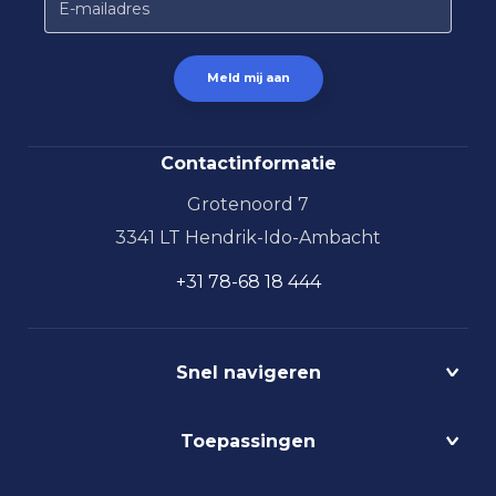
Contactinformatie
Grotenoord 7
3341 LT Hendrik-Ido-Ambacht
+31 78-68 18 444
Snel navigeren
Projecten
Toepassingen
Circulair
Biodynamisch
Bedrijfshalverlichting