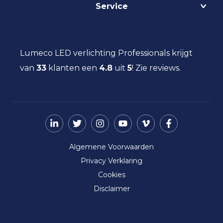
Service
Lichtmanagement
Kantoorverlichting
DALI
Loodsverlichting
Contact
Light as a Service
Magazijnverlichting
LED verlichting advies
Lumeco LED verlichting Professionals krijgt
Maatwerk
Projectverlichting
Aanbestedingen
van
33
klanten een
Social Return
4.8
uit
5
!
Zie reviews.
Scheepsverlichting
Eindgebruiker
Vacatures
Schoolverlichting
Installateur
Sporthalverlichting
Storingsinformatie
Universiteitsverlichting
Nieuws
Utiliteitsverlichting
Over ons
Werkplaatsverlichting
Algemene Voorwaarden
Ziekenhuisverlichting
Privacy Verklaring
Zorgverlichting
Cookies
Disclaimer