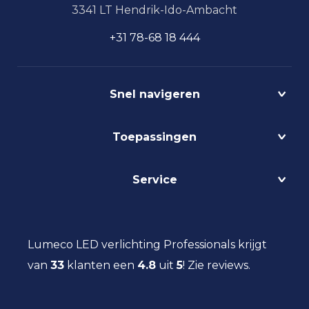
3341 LT Hendrik-Ido-Ambacht
+31 78-68 18 444
Snel navigeren
Projecten
Toepassingen
Circulair
Biodynamisch
Bedrijfshalverlichting
Service
Lichtmanagement
Kantoorverlichting
DALI
Loodsverlichting
Contact
Light as a Service
Magazijnverlichting
LED verlichting advies
Lumeco LED verlichting Professionals krijgt
Maatwerk
Projectverlichting
Aanbestedingen
van
33
klanten een
Social Return
4.8
uit
5
!
Zie reviews.
Scheepsverlichting
Eindgebruiker
Vacatures
Schoolverlichting
Installateur
Sporthalverlichting
Storingsinformatie