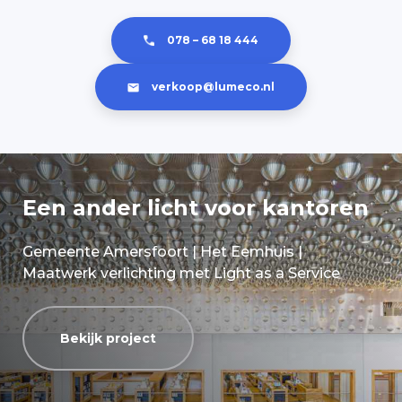
en inspirerende werkomgeving.
078 – 68 18 444
verkoop@lumeco.nl
Een ander licht voor kantoren
Gemeente Amersfoort | Het Eemhuis |
Maatwerk verlichting met Light as a Service
Bekijk project