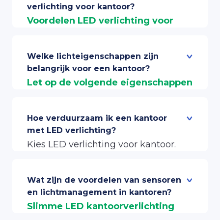
verlichting voor kantoor?
Voordelen LED verlichting voor
kantoor
Energiebesparing en CO2 reductie
Welke lichteigenschappen zijn
belangrijk voor een kantoor?
van 65-90% met lichtmanagement
Let op de volgende eigenschappen
Besparing op onderhoud vanwege
van LED kantoorverlichting:
lange levensduur van 100.000 uur
NEN-normen
– Minimaal 500 lux
Hoe verduurzaam ik een kantoor
Verbetering van concentratie en
met LED verlichting?
op werkplek
productiviteit door rustig
Kies LED verlichting voor kantoor.
Flicker
– Max 15%
lichtbeeld
Laat uw huidige verlichting
CRI
– Minimaal 80
ombouwen of kies voor nieuwe LED
Verhoging van het comfort in de
Wat zijn de voordelen van sensoren
UGR
– onder 19 op werkplekken
kantoorverlichting zoals LED
en lichtmanagement in kantoren?
ruimte
Slimme LED kantoorverlichting
panelen.
SDCM
Kleurverschil – Max 3 SDCM
Gebruiksvriendelijker