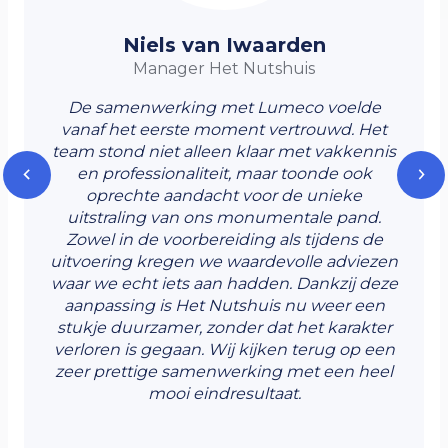
een slaaphormoon. Hierdoor worden
Verleng de technische levensduur
verlichtingsproduct in de MKB
Niels van Iwaarden
we ontspannen.
van uw verlichting omdat
innovatietop 100 van 2016 en 2019,
Manager Het Nutshuis
Peter Sleegers, hoogleraar
componenten lager worden belast
een initiatief van de Kamer van
De samenwerking met Lumeco voelde
onderwijskunde aan de Universiteit
Koophandel.
vanaf het eerste moment vertrouwd. Het
Zorg voor een juiste hoeveelheid
Twente. Heeft 10 maanden lang
team stond niet alleen klaar met vakkennis
Is ombouw niet mogelijk óf niet
licht op het juiste moment
en professionaliteit, maar toonde ook
onderzoek gedaan naar de effecten
wenselijk, dan maakt u een keuze uit
oprechte aandacht voor de unieke
Geen lichtverval door CLO
van biodynamische verlichting op
uitstraling van ons monumentale pand.
ons aanbod van (nieuwe) duurzame
Zowel in de voorbereiding als tijdens de
(
Constant Light Output
)
scholen.
“Het bleek dat de leerlingen
kantoorverlichting LED.
uitvoering kregen we waardevolle adviezen
bij het biodynamische
Handmatig in- en uitschakelen is
waar we echt iets aan hadden. Dankzij deze
Nieuwe LED armaturen voor een
aanpassing is Het Nutshuis nu weer een
verlichtingssysteem gemiddeld 18%
niet meer nodig omdat dit via
kantoor
stukje duurzamer, zonder dat het karakter
hoger schoorden op
sensoren wordt geregeld
verloren is gegaan. Wij kijken terug op een
Kies uit diverse LED armaturen voor
zeer prettige samenwerking met een heel
concentratietesten dan zonder
Verlichting tot op werkplekniveau
mooi eindresultaat.
uw kantooromgeving. Directe inkoop
speciale verlichting. Daarbij voelden
instelbaar en aanpasbaar zodat
en productie bij diverse fabrieken
de leerlingen zich prettiger en waren