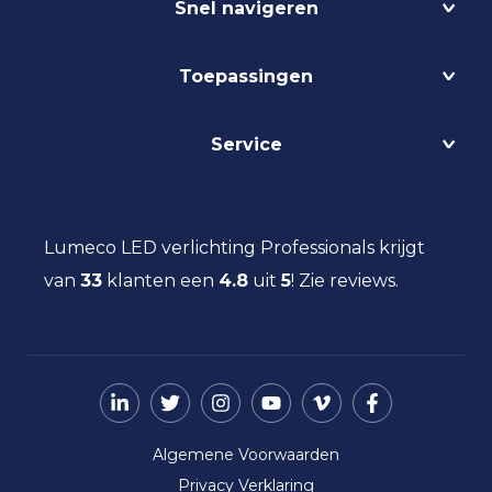
Snel navigeren
Projecten
Toepassingen
Circulair
Biodynamisch
Bedrijfshalverlichting
Service
Lichtmanagement
Kantoorverlichting
DALI
Loodsverlichting
Contact
Light as a Service
Magazijnverlichting
LED verlichting advies
Lumeco LED verlichting Professionals krijgt
Maatwerk
Projectverlichting
Aanbestedingen
van
33
klanten een
Social Return
4.8
uit
5
!
Zie reviews.
Scheepsverlichting
Eindgebruiker
Vacatures
Schoolverlichting
Installateur
Sporthalverlichting
Storingsinformatie
Universiteitsverlichting
Nieuws
Utiliteitsverlichting
Over ons
Werkplaatsverlichting
Algemene Voorwaarden
Ziekenhuisverlichting
Privacy Verklaring