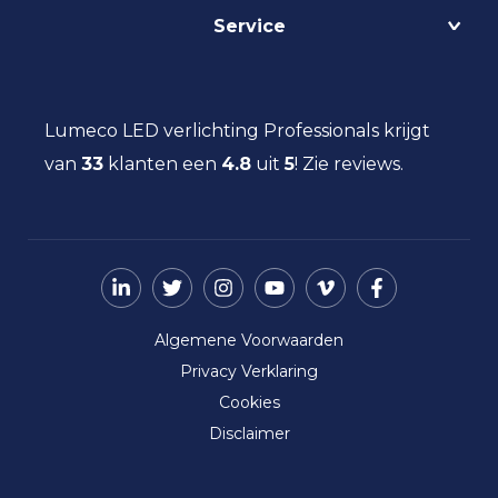
Service
Lichtmanagement
Kantoorverlichting
DALI
Loodsverlichting
Contact
Light as a Service
Magazijnverlichting
LED verlichting advies
Lumeco LED verlichting Professionals krijgt
Maatwerk
Projectverlichting
Aanbestedingen
van
33
klanten een
Social Return
4.8
uit
5
!
Zie reviews.
Scheepsverlichting
Eindgebruiker
Vacatures
Schoolverlichting
Installateur
Sporthalverlichting
Storingsinformatie
Universiteitsverlichting
Nieuws
Utiliteitsverlichting
Over ons
Werkplaatsverlichting
Algemene Voorwaarden
Ziekenhuisverlichting
Privacy Verklaring
Zorgverlichting
Cookies
Disclaimer