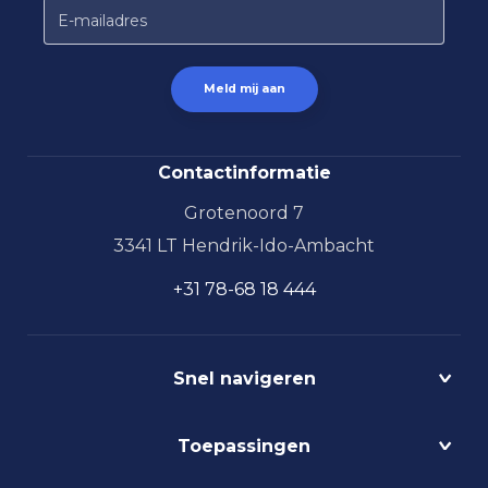
Contactinformatie
Grotenoord 7
3341 LT Hendrik-Ido-Ambacht
+31 78-68 18 444
Snel navigeren
Projecten
Toepassingen
Circulair
Biodynamisch
Bedrijfshalverlichting