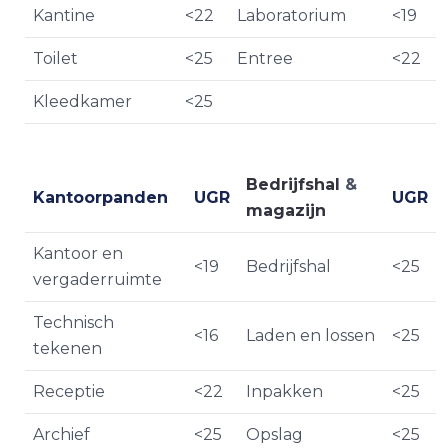
Kantine
<22
Laboratorium
<19
Toilet
<25
Entree
<22
Kleedkamer
<25
Bedrijfshal
&
Kantoorpanden
UGR
UGR
magazijn
Kantoor en
<19
Bedrijfshal
<25
vergaderruimte
Technisch
<16
Laden en lossen
<25
tekenen
Receptie
<22
Inpakken
<25
Archief
<25
Opslag
<25