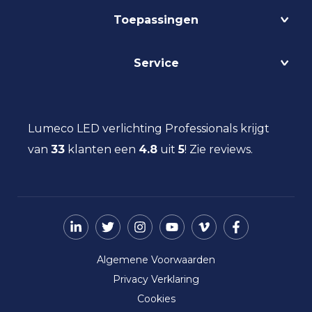
Projecten
Toepassingen
Circulair
Biodynamisch
Bedrijfshalverlichting
Service
Lichtmanagement
Kantoorverlichting
DALI
Loodsverlichting
Contact
Light as a Service
Magazijnverlichting
LED verlichting advies
Lumeco LED verlichting Professionals krijgt
Maatwerk
Projectverlichting
Aanbestedingen
van
33
klanten een
Social Return
4.8
uit
5
!
Zie reviews.
Scheepsverlichting
Eindgebruiker
Vacatures
Schoolverlichting
Installateur
Sporthalverlichting
Storingsinformatie
Universiteitsverlichting
Nieuws
Utiliteitsverlichting
Over ons
Werkplaatsverlichting
Algemene Voorwaarden
Ziekenhuisverlichting
Privacy Verklaring
Zorgverlichting
Cookies