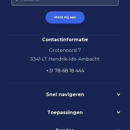
Contactinformatie
Grotenoord 7
3341 LT Hendrik-Ido-Ambacht
+31 78-68 18 444
Snel navigeren
Projecten
Toepassingen
Circulair
Biodynamisch
Bedrijfshalverlichting