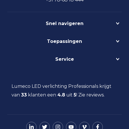
Snel navigeren
Projecten
Toepassingen
Circulair
Biodynamisch
Bedrijfshalverlichting
Service
Lichtmanagement
Kantoorverlichting
DALI
Loodsverlichting
Contact
Light as a Service
Magazijnverlichting
LED verlichting advies
Lumeco LED verlichting Professionals krijgt
Maatwerk
Projectverlichting
Aanbestedingen
van
33
klanten een
Social Return
4.8
uit
5
!
Zie reviews.
Scheepsverlichting
Eindgebruiker
Vacatures
Schoolverlichting
Installateur
Sporthalverlichting
Storingsinformatie
Universiteitsverlichting
Nieuws