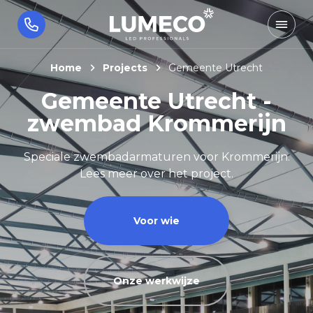
Home
Projects
Gemeente Utrecht
Gemeente Utrecht -
zwembad Krommerijn
Speciale zwembadarmaturen voor Krommerijn.
Lees meer over het project.
Voor wie
Onze werkwijze