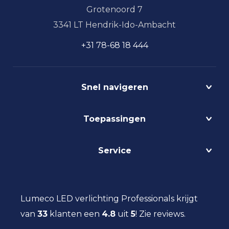
Grotenoord 7
3341 LT Hendrik-Ido-Ambacht
+31 78-68 18 444
Snel navigeren
Projecten
Toepassingen
Circulair
Biodynamisch
Bedrijfshalverlichting
Service
Lichtmanagement
Kantoorverlichting
DALI
Loodsverlichting
Contact
Light as a Service
Magazijnverlichting
LED verlichting advies
Lumeco LED verlichting Professionals krijgt
Maatwerk
Projectverlichting
Aanbestedingen
van
33
klanten een
Social Return
4.8
uit
5
!
Zie reviews.
Scheepsverlichting
Eindgebruiker
Vacatures