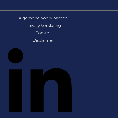
Schoolverlichting
Installateur
Sporthalverlichting
Storingsinformatie
Universiteitsverlichting
Nieuws
Algemene Voorwaarden
Utiliteitsverlichting
Over ons
Privacy Verklaring
Werkplaatsverlichting
Cookies
Disclaimer
Ziekenhuisverlichting
Zorgverlichting