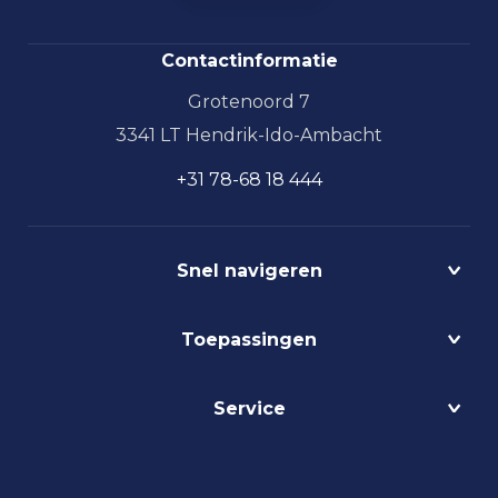
Contactinformatie
Grotenoord 7
3341 LT Hendrik-Ido-Ambacht
+31 78-68 18 444
Snel navigeren
Projecten
Toepassingen
Circulair
Biodynamisch
Bedrijfshalverlichting
Service
Lichtmanagement
Kantoorverlichting
DALI
Loodsverlichting
Contact
Light as a Service
Magazijnverlichting
LED verlichting advies