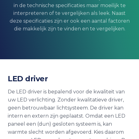
in de technische specificaties maar moeilijk te
interpreteren of te vergelijken als leek. Naast
deze specificaties zijn er ook een aantal factoren
die makkelijk zijn te vinden en te vergelijken.
LED driver
De LED driver is bepalend voor de kwaliteit van
uw LED verlichting. Zonder kwalitatieve driver,
geen betrouwbaar lichtsysteem. De driver kan
intern en extern zijn geplaatst. Omdat een LED
paneel een (dun) gesloten systeem is, kan
warmte slecht worden afgevoerd. Kies daarom