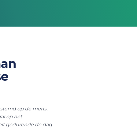
man
se
gestemd op de mens,
ral op het
teit gedurende de dag