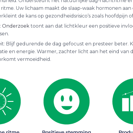
ondheid: Ondersteunt het natuurlijke dag-nachtritme e
he ritme. Uw lichaam maakt de slaap-waak hormonen aa
verkleint de kans op gezondheidsrisico’s zoals hoofdpijn 
:
Onderzoek
toont aan dat lichtkleur een positieve invl
sen.
it: Blijf gedurende de dag gefocust en presteer beter. K
atie en energie. Warmer, zachter licht aan het eind van 
orkomt vermoeidheid.