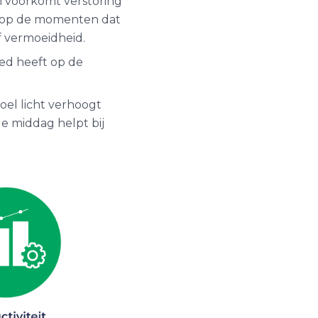
n voorkomt verstoring
n op de momenten dat
of vermoeidheid.
oed heeft op de
oel licht verhoogt
de middag helpt bij