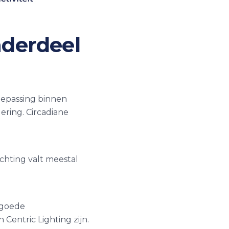
nderdeel
toepassing binnen
ring. Circadiane
ichting valt meestal
 goede
 Centric Lighting zijn.