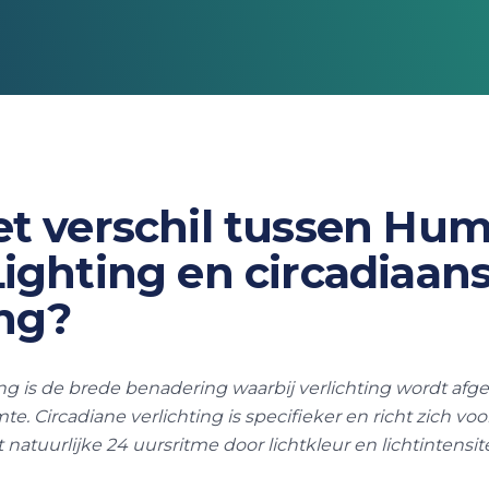
et verschil tussen Hu
Lighting en circadiaan
ing?
g is de brede benadering waarbij verlichting wordt af
mte. Circadiane verlichting is specifieker en richt zich voo
natuurlijke 24 uursritme door lichtkleur en lichtintensi