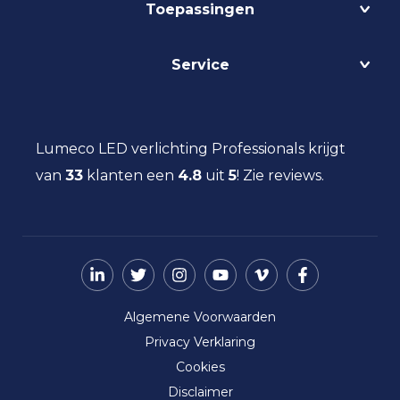
Toepassingen
Circulair
Biodynamisch
Bedrijfshalverlichting
Service
Lichtmanagement
Kantoorverlichting
DALI
Loodsverlichting
Contact
Light as a Service
Magazijnverlichting
LED verlichting advies
Lumeco LED verlichting Professionals krijgt
Maatwerk
Projectverlichting
Aanbestedingen
van
33
klanten een
Social Return
4.8
uit
5
!
Zie reviews.
Scheepsverlichting
Eindgebruiker
Vacatures
Schoolverlichting
Installateur
Sporthalverlichting
Storingsinformatie
Universiteitsverlichting
Nieuws
Utiliteitsverlichting
Over ons
Werkplaatsverlichting
Algemene Voorwaarden
Ziekenhuisverlichting
Privacy Verklaring
Zorgverlichting
Cookies
Disclaimer