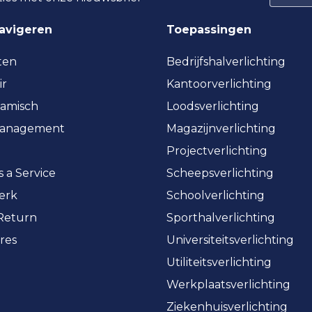
navigeren
Toepassingen
ten
Bedrijfshalverlichting
ir
Kantoorverlichting
amisch
Loodsverlichting
management
Magazijnverlichting
Projectverlichting
s a Service
Scheepsverlichting
erk
Schoolverlichting
 Return
Sporthalverlichting
res
Universiteitsverlichting
Utiliteitsverlichting
Werkplaatsverlichting
Ziekenhuisverlichting