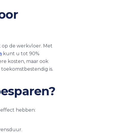
oor
k op de werkvloer. Met
n
kunt u tot 90%
ere kosten, maar ook
e toekomstbestendig is.
besparen?
 effect hebben:
evensduur.