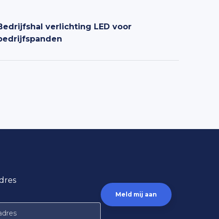
Bedrijfshal verlichting LED voor
Maatw
bedrijfspanden
dres