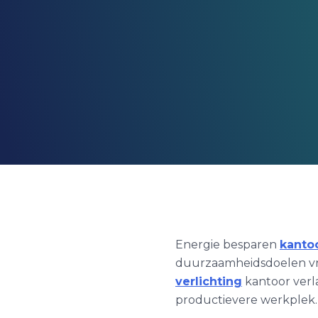
Energie besparen
kanto
duurzaamheidsdoelen vra
verlichting
kantoor verl
productievere werkplek.