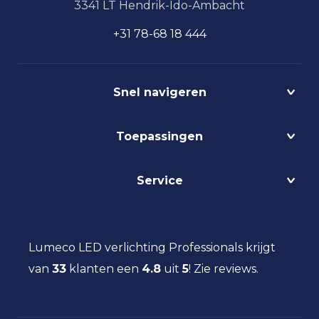
3341 LT Hendrik-Ido-Ambacht
+31 78-68 18 444
Snel navigeren
Projecten
Toepassingen
Circulair
Biodynamisch
Bedrijfshalverlichting
Service
Lichtmanagement
Kantoorverlichting
DALI
Loodsverlichting
Contact
Light as a Service
Magazijnverlichting
LED verlichting advies
Lumeco LED verlichting Professionals krijgt
Maatwerk
Projectverlichting
Aanbestedingen
van
33
klanten een
Social Return
4.8
uit
5
!
Zie reviews.
Scheepsverlichting
Eindgebruiker
Vacatures
Schoolverlichting
Installateur
Sporthalverlichting
Storingsinformatie