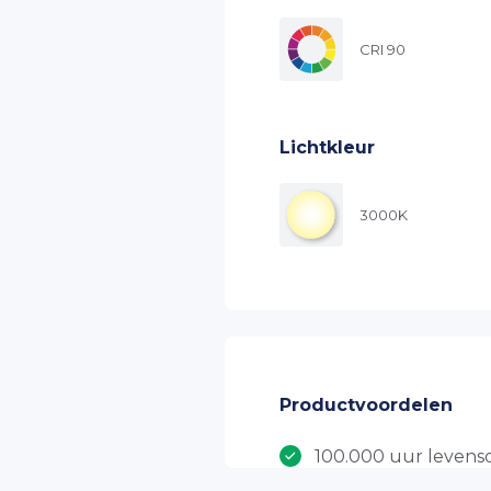
CRI 90
Lichtkleur
3000K
Productvoordelen
100.000 uur leven
7 jaar productgaran