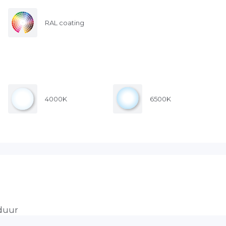
RAL coating
4000K
6500K
sduur
tie