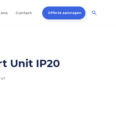
 ons
Contact
Offerte aanvragen
t Unit IP20
uur