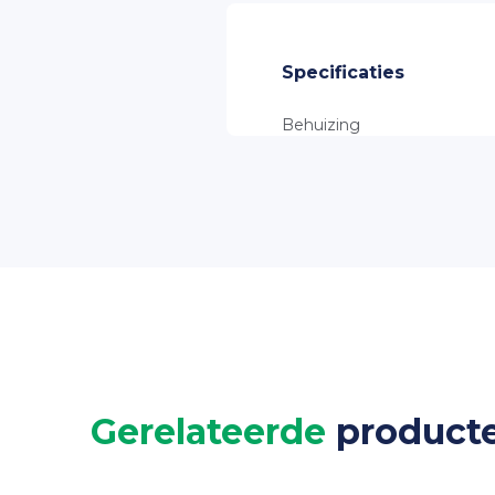
TRIDONIC Driver
SAMSUNG LED
Specificaties
Behuizing
RAL kleur
Beschermingsklasse
Productgarantie
Levensduur
Lichtkleur
Kleurweergave
Kleurafwijking
Verblindingsfactor
Gerelateerde
product
Afscherming
Stralingshoek
Flicker