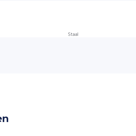
Staal
9003
IP20
7 jaar productgarantie
100.000 uur (L80B50C10) / 50
4000K
CRI >80
Mac Adam <3 SDCM
18-25 UGR
en
Lensoptiek
90°
<2%