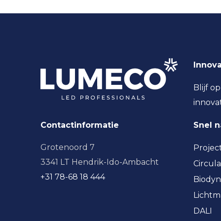
Innova
Blijf o
innova
Contactinformatie
Snel 
Grotenoord 7
Projec
3341 LT Hendrik-Ido-Ambacht
Circula
+31 78-68 18 444
Biodyn
Licht
DALI