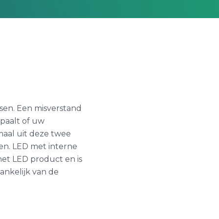
sen. Een misverstand
epaalt of uw
maal uit deze twee
en. LED met interne
n het LED product en is
ankelijk van de