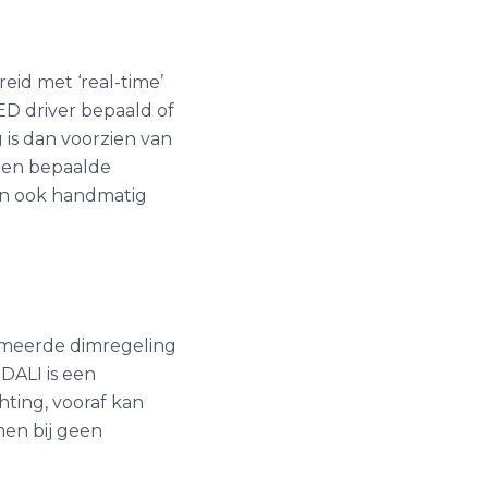
id met ‘real-time’
ED driver bepaald of
 is dan voorzien van
een bepaalde
dan ook handmatig
mmeerde dimregeling
DALI is een
hting, vooraf kan
men bij geen