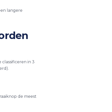
een langere
orden
lassificeren in 3
erd).
draaiknop de meest